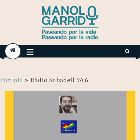
Skip
to
content
Portada
»
Ràdio Sabadell 94.6