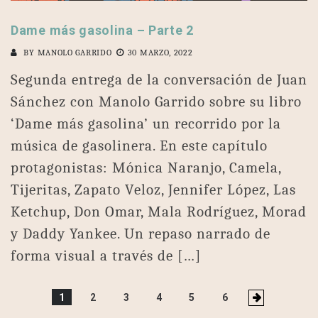
Dame más gasolina – Parte 2
BY
MANOLO GARRIDO
30 MARZO, 2022
Segunda entrega de la conversación de Juan
Sánchez con Manolo Garrido sobre su libro
‘Dame más gasolina’ un recorrido por la
música de gasolinera. En este capítulo
protagonistas: Mónica Naranjo, Camela,
Tijeritas, Zapato Veloz, Jennifer López, Las
Ketchup, Don Omar, Mala Rodríguez, Morad
y Daddy Yankee. Un repaso narrado de
forma visual a través de […]
Paginación
1
2
3
4
5
6
de