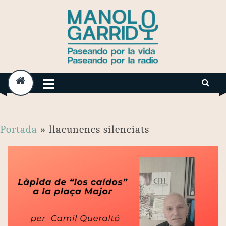
Skip
to
content
Portada
»
llacunencs silenciats