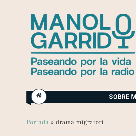
Skip
to
content
SOBRE M
Portada
»
drama migratori