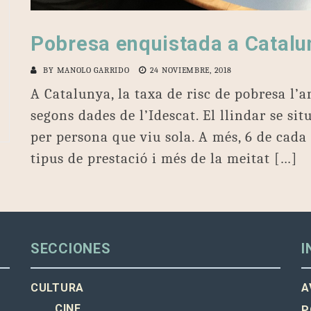
Pobresa enquistada a Catalu
BY
MANOLO GARRIDO
24 NOVIEMBRE, 2018
A Catalunya, la taxa de risc de pobresa l’a
segons dades de l’Idescat. El llindar se si
per persona que viu sola. A més, 6 de cada
tipus de prestació i més de la meitat […]
SECCIONES
I
CULTURA
A
CINE
P