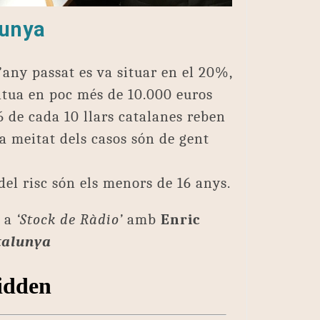
lunya
’any passat es va situar en el 20%,
situa en poc més de 10.000 euros
6 de cada 10 llars catalanes reben
a meitat dels casos són de gent
el risc són els menors de 16 anys.
n a
‘Stock de Ràdio’
amb
Enric
talunya