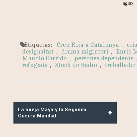
Etiquetas:
Creu Roja a Catalunya
,
cris
desigualtat
,
drama migratori
,
Enric 
Manolo Garrido
,
persones dependents
refugiats
,
Stock de Ràdio
,
treballador
Navegación
La abeja Maya y la Segunda
de
Guerra Mundial
entradas