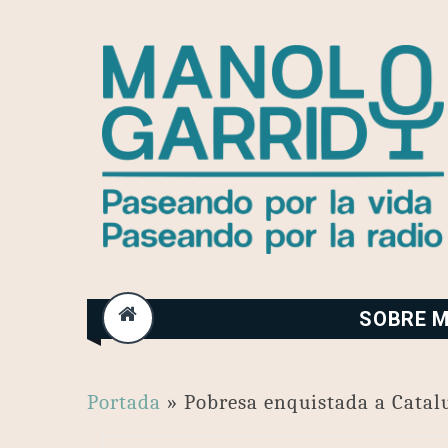
Skip
to
content
SOBRE M
Portada
»
Pobresa enquistada a Catal