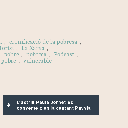
i
,
cronificació de la pobresa
,
Morist
,
La Xarxa
,
,
pobre
,
pobresa
,
Podcast
,
 pobre
,
vulnerable
L’actriu Paula Jornet es
converteix en la cantant Pavvla