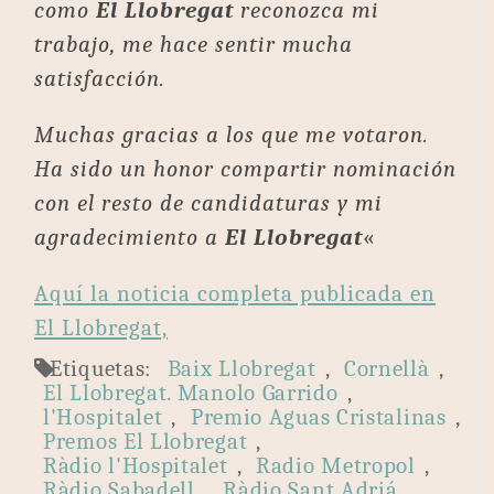
como
El Llobregat
reconozca mi
trabajo, me hace sentir mucha
satisfacción.
Muchas gracias a los que me votaron.
Ha sido un honor compartir nominación
con el resto de candidaturas y mi
agradecimiento a
El Llobregat
«
Aquí la noticia completa publicada en
El Llobregat,
Etiquetas:
Baix Llobregat
,
Cornellà
,
El Llobregat. Manolo Garrido
,
l'Hospitalet
,
Premio Aguas Cristalinas
,
Premos El Llobregat
,
Ràdio l'Hospitalet
,
Radio Metropol
,
Ràdio Sabadell
,
Ràdio Sant Adriá
,