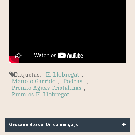
Etiquetas:
El Llobregat
,
Manolo Garrido
,
Podcast
,
Premio Aguas Cristalinas
,
Premios El Llobregat
Navegación
Gessamí Boada: On començo jo
de