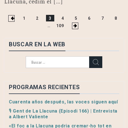
Llacuna, cedim el […]
Paginación
1
2
3
4
5
6
7
8
de
…
109
entradas
BUSCAR EN LA WEB
Buscar:
PROGRAMAS RECIENTES
Cuarenta años después, las voces siguen aquí
🎙️ Gent de La Llacuna (Episodi 166) | Entrevista
a Albert Valiente
«El foc a la Llacuna podria cremar-ho tot en