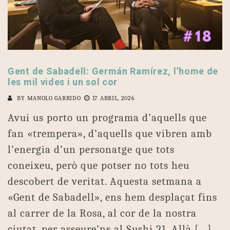
Gent de Sabadell: Germán Ramírez, l’home de
les mil vides i un sol cor
BY
MANOLO GARRIDO
17 ABRIL, 2026
Avui us porto un programa d’aquells que
fan «trempera», d’aquells que vibren amb
l’energia d’un personatge que tots
coneixeu, però que potser no tots heu
descobert de veritat. Aquesta setmana a
«Gent de Sabadell», ens hem desplaçat fins
al carrer de la Rosa, al cor de la nostra
ciutat, per asseure’ns al Sushi 21. Allà […]