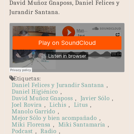
David Muñoz Gnaposs, Daniel Felices y
Jurandir Santana.
Etiquetas:
Daniel Felices y Jurandir Santana
,
Daniel Higiénico
,
David Muñoz Gnaposs
,
Javier Sólo
,
Joel Rovira
,
Lichis
,
Litus
,
Manolo Garrido
,
Mejor Sólo y bien acompañado
,
Miki Florensa
,
Miki Santamaría
,
Podcast
,
Radio
,