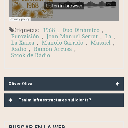
Etiquetas:
1968
,
Duo Dinámico
,
Eurovisión
,
Joan Manuel Serrat
,
La
,
La Xarxa
,
Manolo Garrido
,
Massiel
,
Radio
,
Ramón Arcusa
,
Stcok de Ràdio
Navegación
Oliver Oliva
de
entradas
Tenim infraestructures suficients?
BUSCAR EN LA WEB