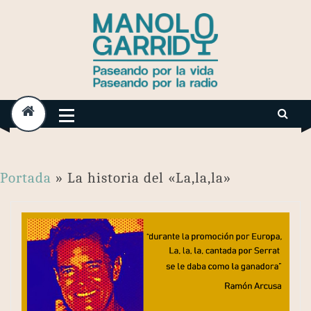
Skip
to
content
Portada
»
La historia del «La,la,la»