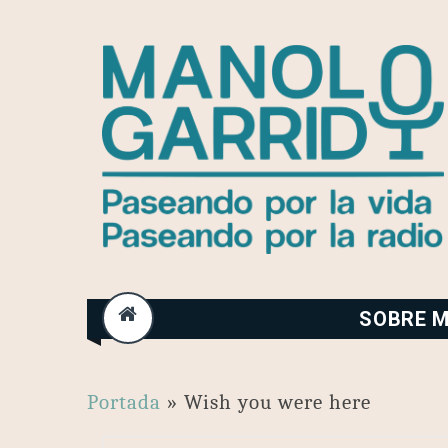
Skip
to
content
SOBRE M
Portada
»
Wish you were here