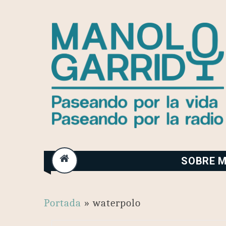
Skip
to
content
SOBRE M
Portada
»
waterpolo