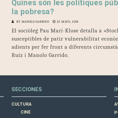
Quines són les polítiques púb
la pobresa?
BY
MANOLO GARRIDO
23 MAYO, 2018
El sociòleg Pau Marí-Klose detalla a «Stoc
susceptibles de patir vulnerabilitat econò
adients per fer front a diferents circumst
Ruiz i Manolo Garrido.
SECCIONES
I
CULTURA
A
CINE
P