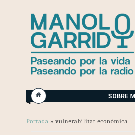
Skip
to
content
SOBRE M
Portada
»
vulnerabilitat econòmica