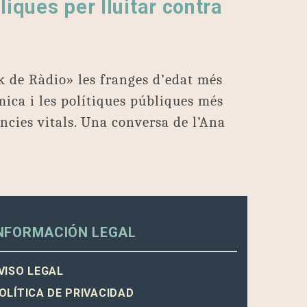
liques per lluitar contra
k de Ràdio» les franges d’edat més
mica i les polítiques públiques més
àncies vitals. Una conversa de l’Ana
NFORMACIÓN LEGAL
VISO LEGAL
OLÍTICA DE PRIVACIDAD