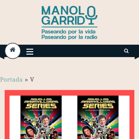
Skip
to
content
Portada
»
V