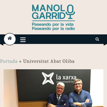
Skip
to
content
Portada
»
Universitat Abat Oliba