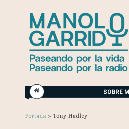
Skip
to
content
SOBRE M
Portada
»
Tony Hadley