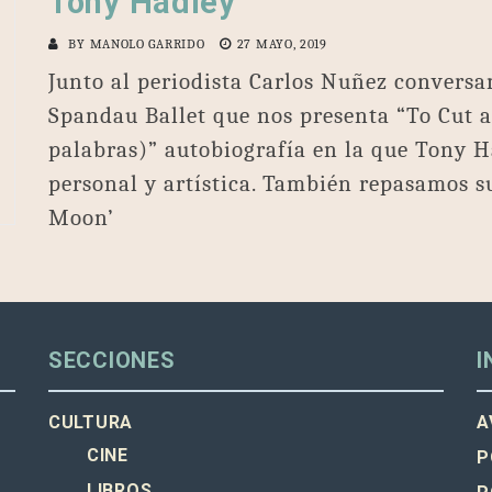
Tony Hadley
BY
MANOLO GARRIDO
27 MAYO, 2019
Junto al periodista Carlos Nuñez conversa
Spandau Ballet que nos presenta “To Cut a
palabras)” autobiografía en la que Tony H
personal y artística. También repasamos s
Moon’
SECCIONES
I
CULTURA
A
CINE
P
LIBROS