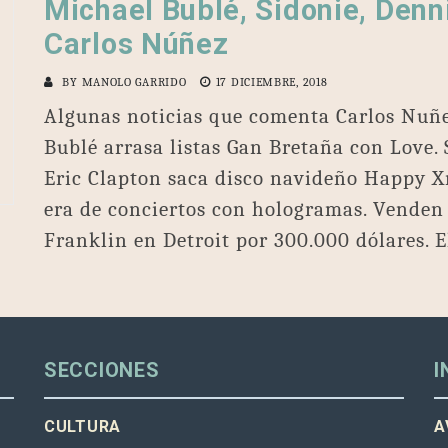
Michael Bublé, Sidonie, Denn
Carlos Núñez
BY
MANOLO GARRIDO
17 DICIEMBRE, 2018
Algunas noticias que comenta Carlos Nuñ
Bublé arrasa listas Gan Bretaña con Love. 
Eric Clapton saca disco navideño Happy X
era de conciertos con hologramas. Venden
Franklin en Detroit por 300.000 dólares. 
SECCIONES
I
CULTURA
A