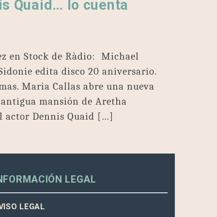
is Quaid… lo cuenta
ez en Stock de Ràdio: Michael
Sidonie edita disco 20 aniversario.
mas. Maria Callas abre una nueva
 antigua mansión de Aretha
El actor Dennis Quaid […]
NFORMACIÓN LEGAL
VISO LEGAL