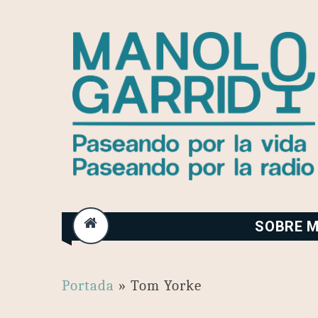
Skip
to
content
SOBRE M
Portada
»
Tom Yorke