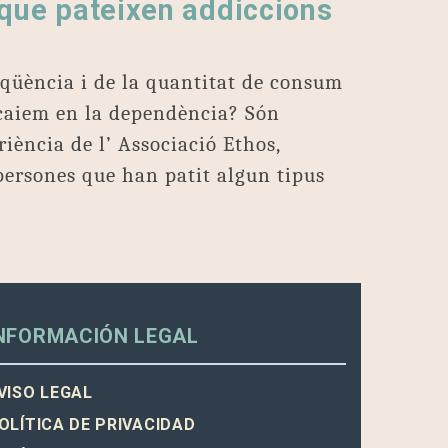
 que pateixen addiccions
qüència i de la quantitat de consum
caiem en la dependència? Són
iència de l’ Associació Ethos,
persones que han patit algun tipus
NFORMACIÓN LEGAL
VISO LEGAL
OLÍTICA DE PRIVACIDAD