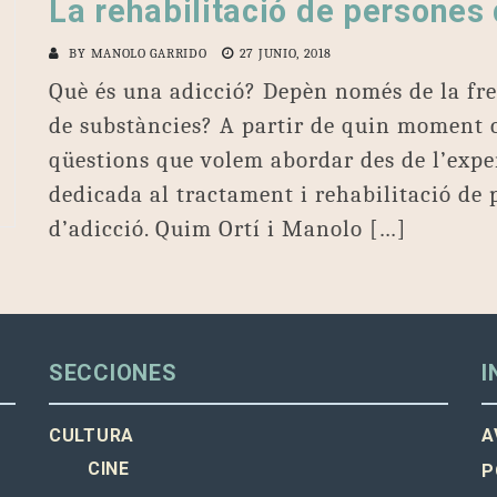
La rehabilitació de persones
BY
MANOLO GARRIDO
27 JUNIO, 2018
Què és una adicció? Depèn només de la fre
de substàncies? A partir de quin moment 
qüestions que volem abordar des de l’exper
dedicada al tractament i rehabilitació de 
d’adicció. Quim Ortí i Manolo […]
SECCIONES
I
CULTURA
A
CINE
P