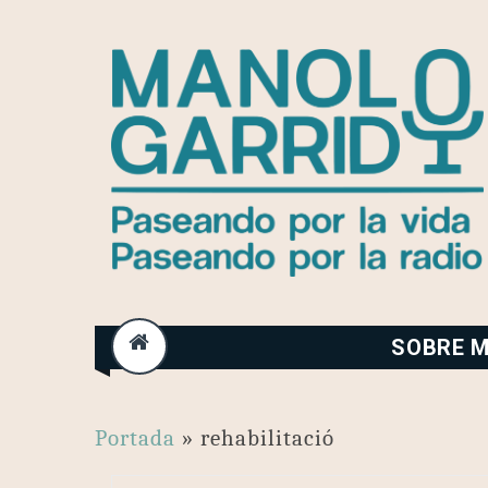
Skip
to
content
SOBRE M
Portada
»
rehabilitació