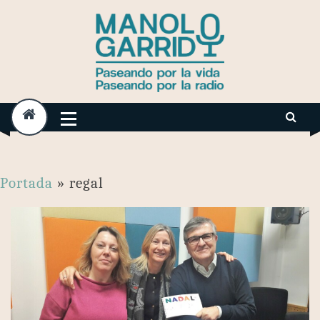
Skip
to
content
Portada
»
regal