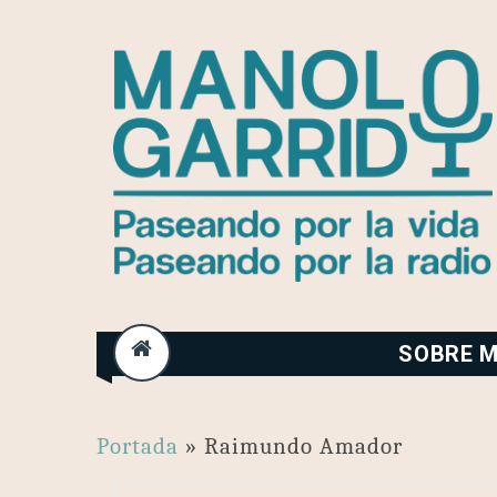
Skip
to
content
SOBRE M
Portada
»
Raimundo Amador