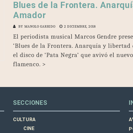
Blues de la Frontera. Anarquí
Amador
BY
MANOLO GARRIDO
2 DICIEMBRE, 2018
El periodista musical Marcos Gendre presen
‘Blues de la Frontera. Anarquía y libertad 
el disco de ‘Pata Negra’ que avivó el nuev
flamenco. >
SECCIONES
I
CULTURA
A
CINE
P