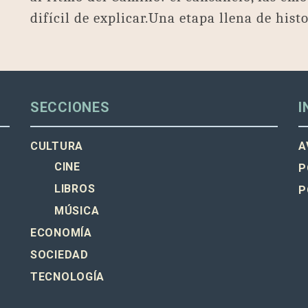
difícil de explicar.Una etapa llena de histo
SECCIONES
I
CULTURA
A
CINE
P
LIBROS
P
MÚSICA
ECONOMÍA
SOCIEDAD
TECNOLOGÍA