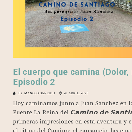
El cuerpo que camina (Dolor, 
Episodio 2
BY
MANOLO GARRIDO
28 ABRIL, 2025
Hoy caminamos junto a Juan Sánchez en l
Puente La Reina del 𝘾𝙖𝙢𝙞𝙣𝙤 𝙙𝙚 𝙎𝙖𝙣𝙩
primeras impresiones en esta aventura y 
al ritmo del Camino: el cansancio, las em