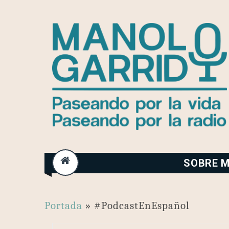
Skip
to
content
SOBRE M
Portada
»
#PodcastEnEspañol