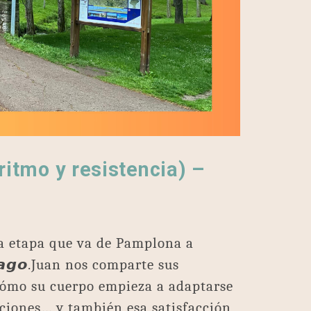
ritmo y resistencia) –
a etapa que va de Pamplona a
𝙞𝙖𝙜𝙤.Juan nos comparte sus
cómo su cuerpo empieza a adaptarse
ociones… y también esa satisfacción