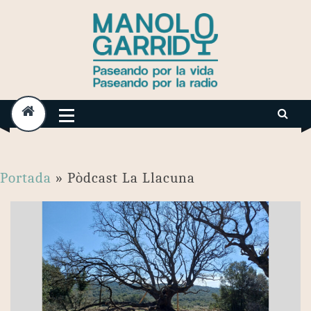
Skip
to
content
Portada
»
Pòdcast La Llacuna