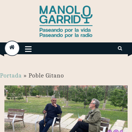
Skip
to
content
Portada
»
Poble Gitano