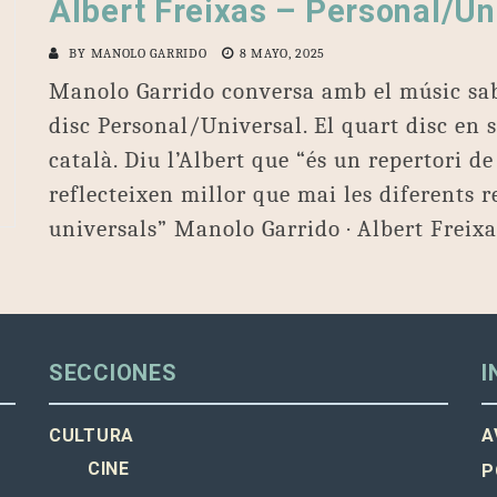
Albert Freixas – Personal/Un
BY
MANOLO GARRIDO
8 MAYO, 2025
Manolo Garrido conversa amb el músic saba
disc Personal/Universal. El quart disc en 
català. Diu l’Albert que “és un repertori d
reflecteixen millor que mai les diferents r
universals” Manolo Garrido · Albert Freix
SECCIONES
I
CULTURA
A
CINE
P