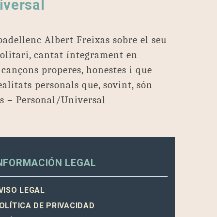
iversal
dellenc Albert Freixas sobre el seu
solitari, cantat íntegrament en
e cançons properes, honestes i que
ealitats personals que, sovint, són
as – Personal/Universal
NFORMACIÓN LEGAL
VISO LEGAL
OLÍTICA DE PRIVACIDAD