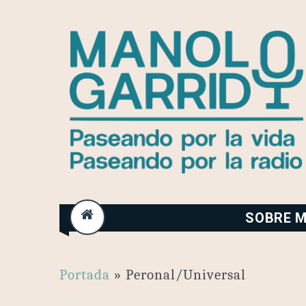
Skip
to
content
SOBRE M
Portada
»
Peronal/Universal