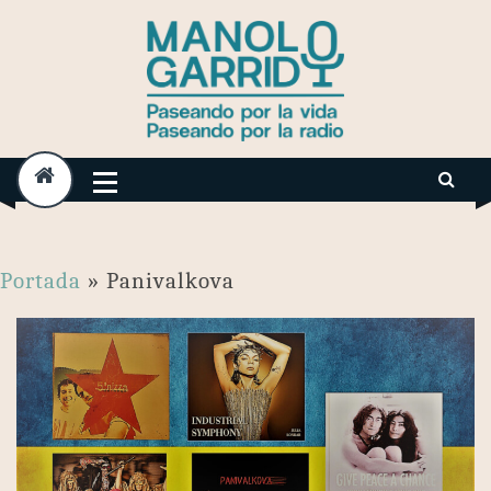
Skip
to
content
Portada
»
Panivalkova