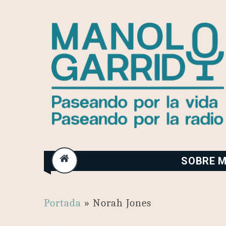
Skip
to
content
SOBRE M
Portada
»
Norah Jones