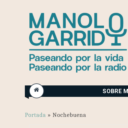
Skip
to
content
SOBRE M
Portada
»
Nochebuena