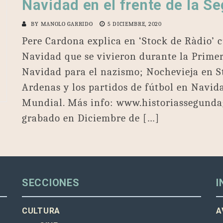
Navidad en el frente de la S
BY
MANOLO GARRIDO
5 DICIEMBRE, 2020
Pere Cardona explica en ‘Stock de Ràdio’ c
Navidad que se vivieron durante la Prime
Navidad para el nazismo; Nochevieja en S
Ardenas y los partidos de fútbol en Navid
Mundial. Más info: www.historiassegund
grabado en Diciembre de […]
SECCIONES
I
CULTURA
A