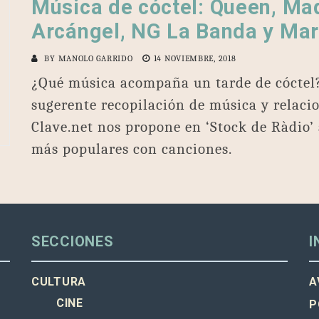
Música de cóctel: Queen, Ma
Arcángel, NG La Banda y Mar
BY
MANOLO GARRIDO
14 NOVIEMBRE, 2018
¿Qué música acompaña un tarde de cóctel
sugerente recopilación de música y relacion
Clave.net nos propone en ‘Stock de Ràdio’
más populares con canciones.
SECCIONES
I
CULTURA
A
CINE
P