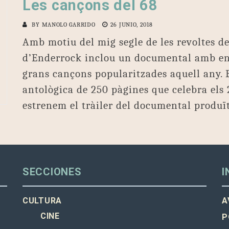
Les cançons del 68
BY
MANOLO GARRIDO
26 JUNIO, 2018
Amb motiu del mig segle de les revoltes de
d’Enderrock inclou un documental amb ent
grans cançons popularitzades aquell any. 
antològica de 250 pàgines que celebra els 2
estrenem el tràiler del documental produï
SECCIONES
I
CULTURA
A
CINE
P