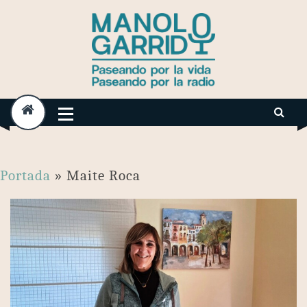
Skip
to
content
Portada
»
Maite Roca