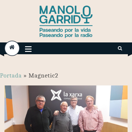
Skip
to
content
Portada
»
Magnetic2