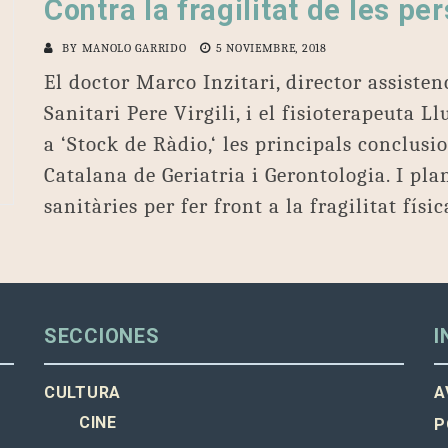
Contra la fragilitat de les p
BY
MANOLO GARRIDO
5 NOVIEMBRE, 2018
El doctor Marco Inzitari, director assisten
Sanitari Pere Virgili, i el fisioterapeuta 
a ‘Stock de Ràdio,‘ les principals conclusi
Catalana de Geriatria i Gerontologia. I pla
sanitàries per fer front a la fragilitat físi
SECCIONES
I
CULTURA
A
CINE
P