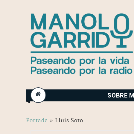
Skip
to
content
SOBRE M
Portada
»
Lluís Soto