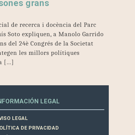
ersones grans
cial de recerca i docència del Parc
Lluís Soto expliquen, a Manolo Garrido
ons del 24è Congrés de la Societat
ntegen les millors polítiques
ca […]
NFORMACIÓN LEGAL
VISO LEGAL
OLÍTICA DE PRIVACIDAD