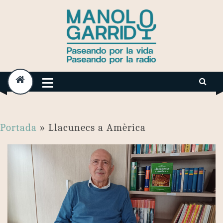
Skip
to
content
Portada
»
Llacunecs a Amèrica