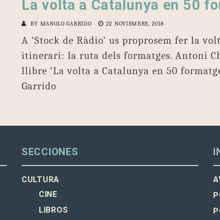
La volta a Catalunya en 50 f
BY
MANOLO GARRIDO
22 NOVIEMBRE, 2018
A ‘Stock de Ràdio’ us proprosem fer la vol
itinerari: la ruta dels formatges. Antoni C
llibre ‘La volta a Catalunya en 50 format
Garrido
SECCIONES
I
CULTURA
A
CINE
P
LIBROS
P