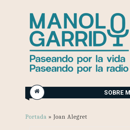
Skip
to
content
SOBRE M
Portada
»
Joan Alegret