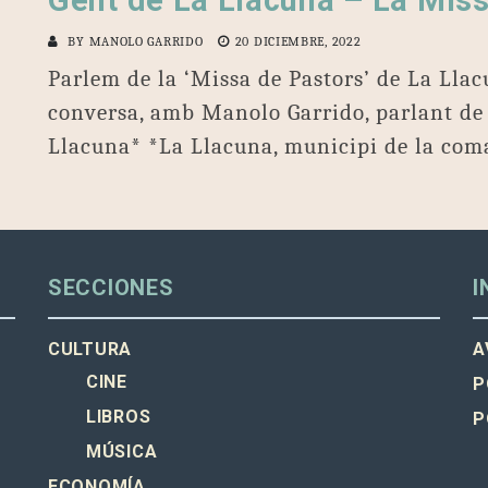
Gent de La Llacuna – La Mis
BY
MANOLO GARRIDO
20 DICIEMBRE, 2022
Parlem de la ‘Missa de Pastors’ de La Llac
conversa, amb Manolo Garrido, parlant de 
Llacuna* *La Llacuna, municipi de la coma
SECCIONES
I
CULTURA
A
CINE
P
LIBROS
P
MÚSICA
ECONOMÍA