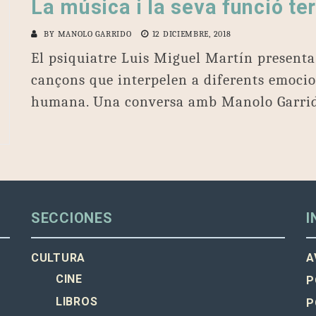
La música i la seva funció te
BY
MANOLO GARRIDO
12 DICIEMBRE, 2018
El psiquiatre Luis Miguel Martín presenta
cançons que interpelen a diferents emocion
humana. Una conversa amb Manolo Garrid
SECCIONES
I
CULTURA
A
CINE
P
LIBROS
P