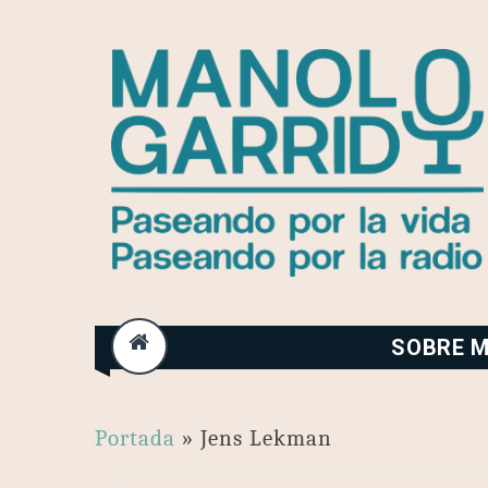
Skip
to
content
SOBRE M
Portada
»
Jens Lekman