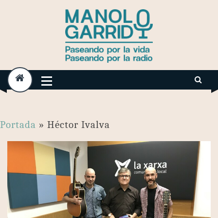
Skip
to
content
Portada
»
Héctor Ivalva