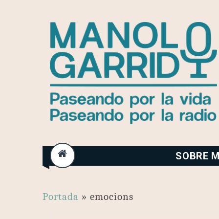
Skip
to
content
SOBRE M
Portada
»
emocions