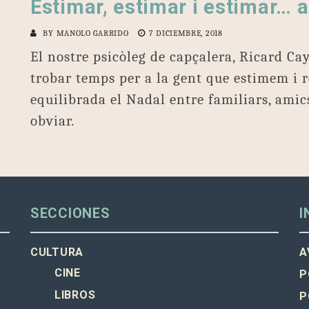
Estimar, estimar i estimar… 
BY
MANOLO GARRIDO
7 DICIEMBRE, 2018
El nostre psicòleg de capçalera, Ricard Ca
trobar temps per a la gent que estimem i
equilibrada el Nadal entre familiars, am
obviar.
SECCIONES
I
CULTURA
A
CINE
P
LIBROS
P