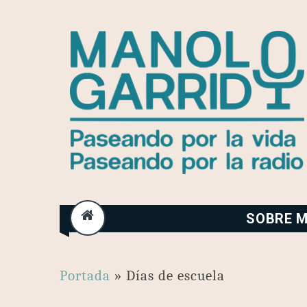
Skip
to
content
SOBRE M
Portada
»
Días de escuela