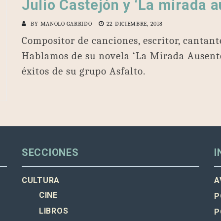
Julio Castejón y ‘La mirada a
BY
MANOLO GARRIDO
22 DICIEMBRE, 2018
Compositor de canciones, escritor, cantant
Hablamos de su novela ‘La Mirada Ausente
éxitos de su grupo Asfalto.
SECCIONES
I
CULTURA
A
CINE
P
LIBROS
P