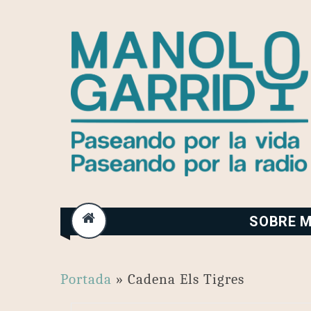
Skip
to
content
SOBRE M
Portada
»
Cadena Els Tigres