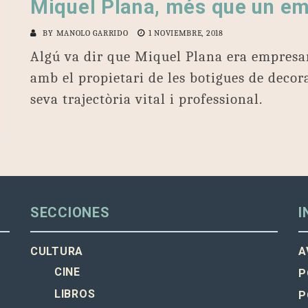
Miquel Plana, més que un em
BY
MANOLO GARRIDO
1 NOVIEMBRE, 2018
Algú va dir que Miquel Plana era empresar
amb el propietari de les botigues de decor
seva trajectòria vital i professional.
SECCIONES
I
CULTURA
A
CINE
P
LIBROS
P