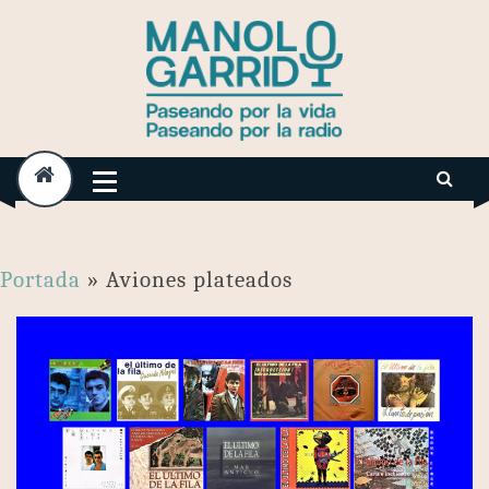
Skip
to
content
Portada
»
Aviones plateados