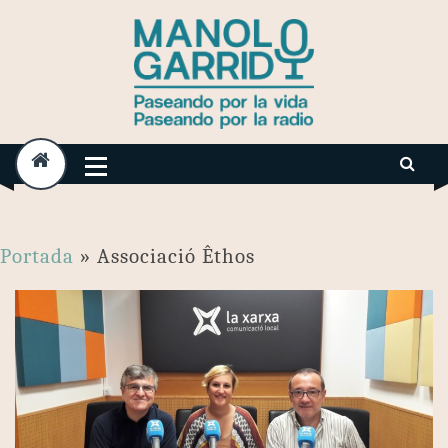
Skip
to
content
Portada
»
Associació Êthos