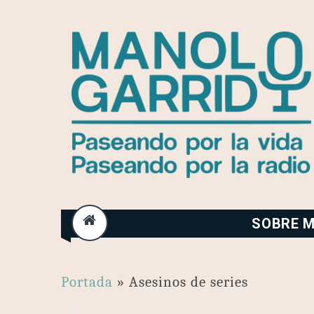
Skip
to
content
SOBRE M
Portada
»
Asesinos de series