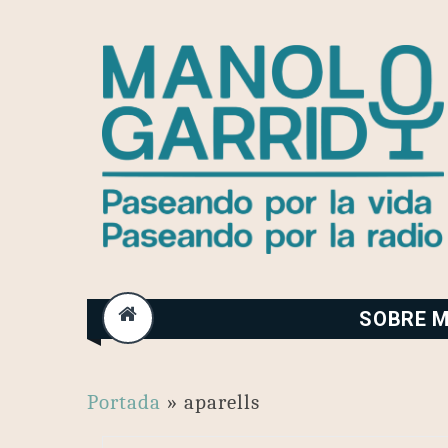
Skip
to
content
SOBRE M
Portada
»
aparells