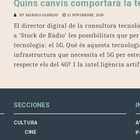
Quins canvis comportarà la 
BY
MANOLO GARRIDO
21 NOVIEMBRE, 2018
El director digital de la consultora tecno
a ‘Stock de Ràdio’ les possibilitats que pe
tecnologia: el 5G. Què és aquesta tecnologi
infrastructura que necessita el 5G per est
respecte els del 4G? I la intel.ligència arti
SECCIONES
I
CULTURA
A
CINE
P