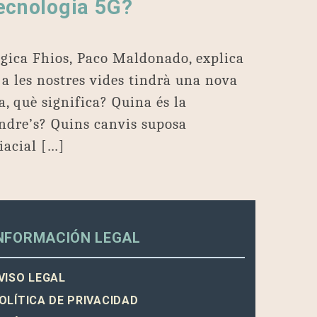
tecnologia 5G?
lògica Fhios, Paco Maldonado, explica
r a les nostres vides tindrà una nova
a, què significa? Quina és la
endre’s? Quins canvis suposa
fiacial […]
NFORMACIÓN LEGAL
VISO LEGAL
OLÍTICA DE PRIVACIDAD