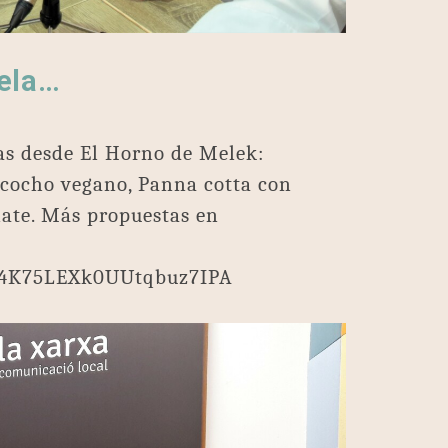
nela…
as desde El Horno de Melek:
zcocho vegano, Panna cotta con
late. Más propuestas en
S4K75LEXk0UUtqbuz7IPA