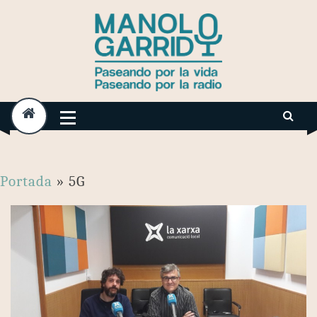
Skip
to
content
Portada
»
5G