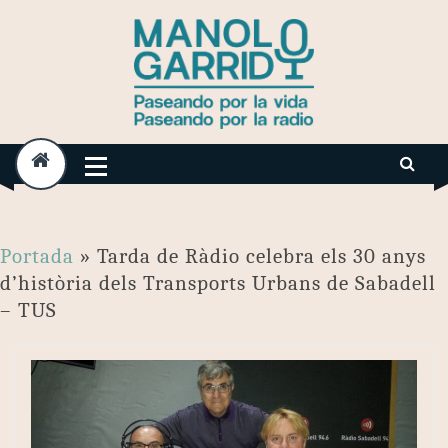
Skip
to
content
Portada
»
Tarda de Ràdio celebra els 30 anys
d’història dels Transports Urbans de Sabadell
– TUS