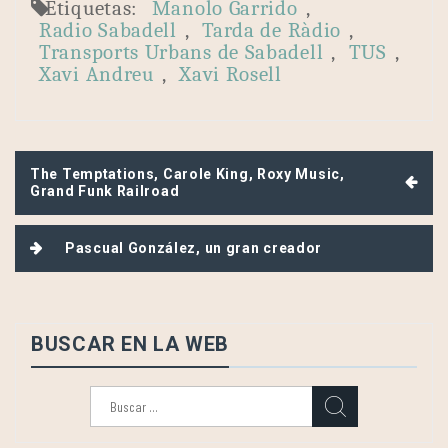
Etiquetas:
Manolo Garrido
,
Radio Sabadell
,
Tarda de Ràdio
,
Transports Urbans de Sabadell
,
TUS
,
Xavi Andreu
,
Xavi Rosell
Navegación
The Temptations, Carole King, Roxy Music,
de
Grand Funk Railroad
entradas
Pascual González, un gran creador
BUSCAR EN LA WEB
Buscar: