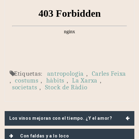
Etiquetas:
antropologia
,
Carles Feixa
,
costums
,
hàbits
,
La Xarxa
,
societats
,
Stock de Ràdio
Navegación
Los vinos mejoran con el tiempo. ¿Y el amor?
de
entradas
Con faldas y a lo loco