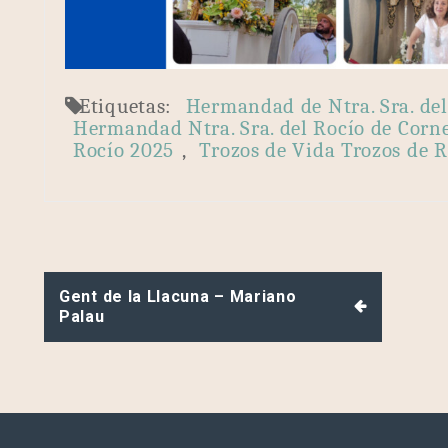
Etiquetas:
Hermandad de Ntra. Sra. del
Hermandad Ntra. Sra. del Rocío de Corne
Rocío 2025
,
Trozos de Vida Trozos de R
Navegación
Gent de la Llacuna – Mariano
de
Palau
entradas