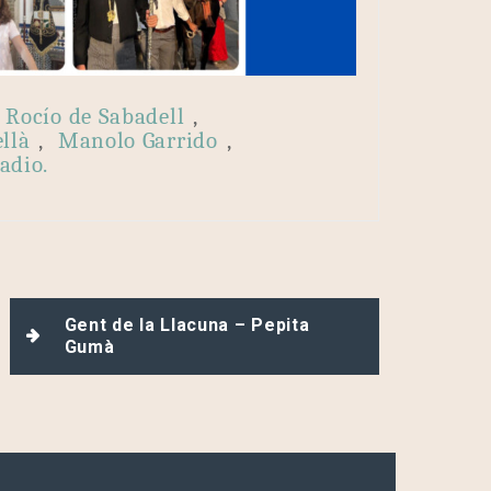
 Rocío de Sabadell
,
llà
,
Manolo Garrido
,
adio.
Gent de la Llacuna – Pepita
Gumà