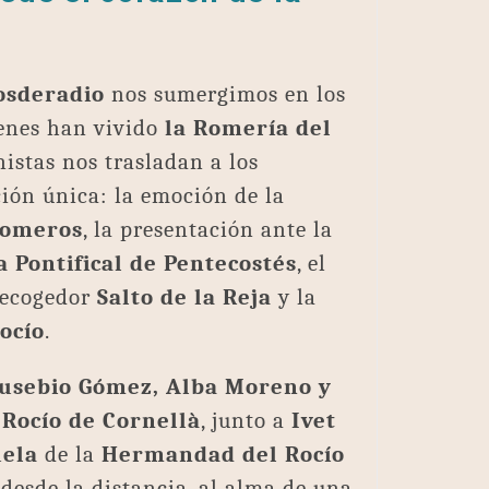
osderadio
nos sumergimos en los
ienes han vivido
la Romería del
nistas nos trasladan a los
ión única: la emoción de la
Romeros
, la presentación ante la
a Pontifical de Pentecostés
, el
brecogedor
Salto de la Reja
y la
ocío
.
usebio Gómez, Alba Moreno y
Rocío de Cornellà
, junto a
Ivet
uela
de la
Hermandad del Rocío
 desde la distancia, al alma de una