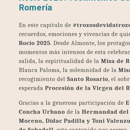
Romería
En este capítulo de
#trozosdevidatroz
recuerdos, emociones y vivencias de qu
Rocío 2025
. Desde Almonte, los protago
momentos más intensos de esta celebrac
salida, la espiritualidad de la
Misa de 
Blanca Paloma, la solemnidad de la
Mis
recogimiento del
Santo Rosario
, el so
esperada
Procesión de la Virgen del R
Gracias a la generosa participación de
E
Concha Urbano
de la
Hermandad del 
Moreno, Dídac Padilla y Toni Valenz
de Sabadell
, este contenido nos acerca,