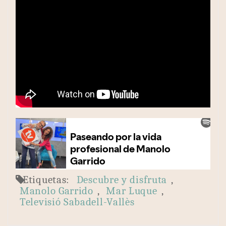
Etiquetas:
Descubre y disfruta
,
Manolo Garrido
,
Mar Luque
,
Televisió Sabadell-Vallès